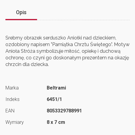
Opis
Srebrny obrazek serduszko Aniołki nad dzieckiem,
ozdobiony napisem "Pamiątka Chrztu Świętego". Motyw
Anioła Stróża symbolizuje miłość, opiekę i duchową
ochronę, co czyni go doskonałym prezentem na okazję
chrzcin dla dziecka.
Marka
Beltrami
Indeks
6451/1
EAN
8053329788991
Wymiary
8 x 7 cm