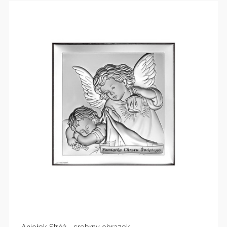
Aniołek Stróż - srebrny obrazek