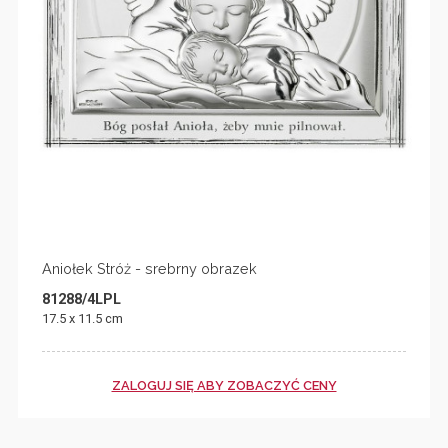
Aniołek Stróż - srebrny obrazek
81288/4LPL
17.5 x 11.5 cm
ZALOGUJ SIĘ ABY ZOBACZYĆ CENY