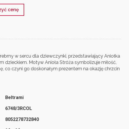
czyć cenę
ebrny w sercu dla dziewczynki, przedstawiający Aniołka
 dzieckiem. Motyw Anioła Stróża symbolizuje miłość,
ę, co czyni go doskonałym prezentem na okazję chrzcin
Beltrami
6748/3RCOL
8052278732840