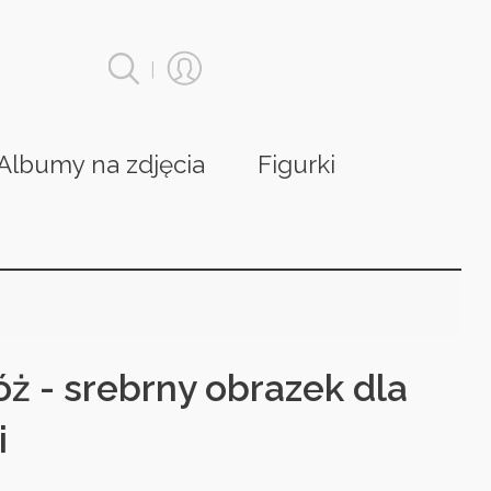
|
Albumy na zdjęcia
Figurki
óż - srebrny obrazek dla
i