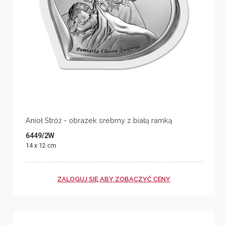
Anioł Stróż - obrazek srebrny z białą ramką
6449/2W
14 x 12 cm
ZALOGUJ SIĘ ABY ZOBACZYĆ CENY