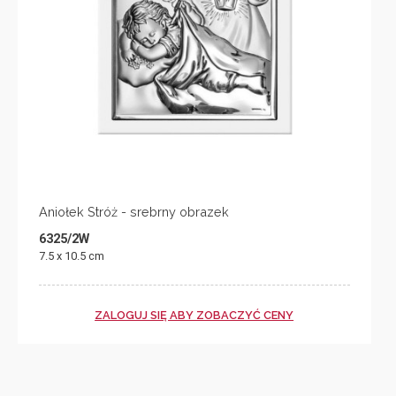
Aniołek Stróż - srebrny obrazek
6325/2W
7.5 x 10.5 cm
ZALOGUJ SIĘ ABY ZOBACZYĆ CENY