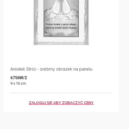
Aniołek Stróż - srebrny obrazek na panelu
6756W/2
9 x 16 cm
ZALOGUJ SIĘ ABY ZOBACZYĆ CENY