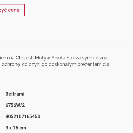
czyć cenę
kiem na Chrzest. Motyw Anioła Stróża symbolizuje
ą ochronę, co czyni go doskonałym prezentem dla
Beltrami
6756W/2
8052107165450
9 x 16 cm