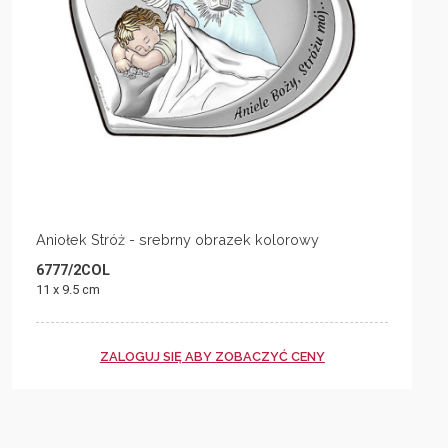
Aniołek Stróż - srebrny obrazek kolorowy
6777/2COL
11 x 9.5 cm
ZALOGUJ SIĘ ABY ZOBACZYĆ CENY