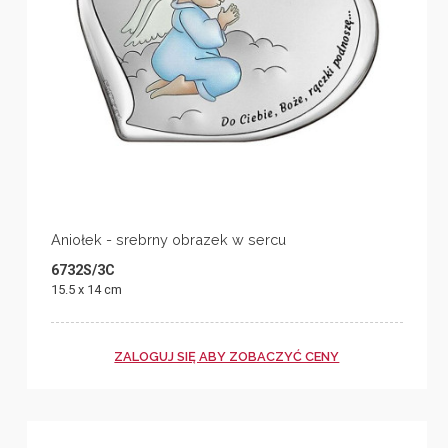
Aniołek - srebrny obrazek w sercu
6732S/3C
15.5 x 14 cm
ZALOGUJ SIĘ ABY ZOBACZYĆ CENY