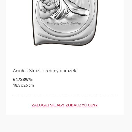
Aniołek Stróż - srebrny obrazek
6473SW/5
18.5 x 25 cm
ZALOGUJ SIĘ ABY ZOBACZYĆ CENY