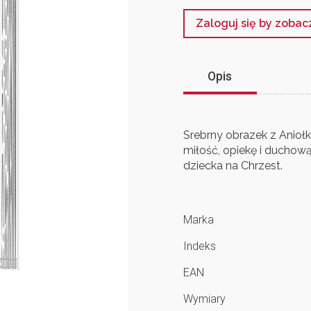
Zaloguj się by zoba
Opis
Srebrny obrazek z Anioł
miłość, opiekę i duchow
dziecka na Chrzest.
Marka
Indeks
EAN
Wymiary