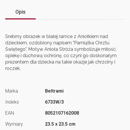
Opis
Srebrny obrazek w białej ramce z Aniołkiem nad
dzieckiem, ozdobiony napisem "Pamiątka Chrztu
Świętego". Motyw Anioła Stróża symbolizuje miłość,
opiekę i duchową ochronę, co czyni go doskonałym
prezentem dla dziecka na takie okazje jak chrzciny i
roczek.
Marka
Beltrami
Indeks
6733W/3
EAN
8052107162008
Wymiary
23.5 x 23.5 cm