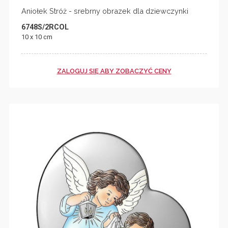
Aniołek Stróż - srebrny obrazek dla dziewczynki
6748S/2RCOL
10 x 10 cm
ZALOGUJ SIĘ ABY ZOBACZYĆ CENY