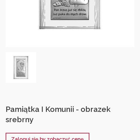
Pamiątka I Komunii - obrazek
srebrny
Zaloguj się by zobaczyć cenę