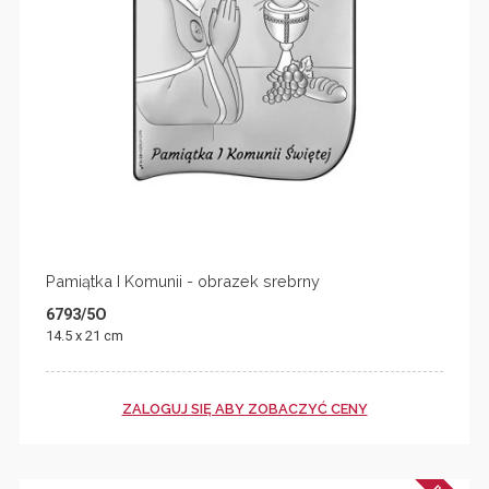
Pamiątka I Komunii - obrazek srebrny
6793/5O
14.5 x 21 cm
ZALOGUJ SIĘ ABY ZOBACZYĆ CENY
N