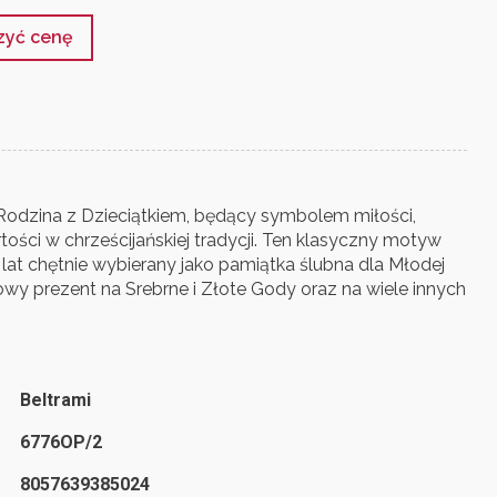
czyć cenę
Rodzina z Dzieciątkiem, będący symbolem miłości,
rtości w chrześcijańskiej tradycji. Ten klasyczny motyw
d lat chętnie wybierany jako pamiątka ślubna dla Młodej
kowy prezent na Srebrne i Złote Gody oraz na wiele innych
Beltrami
6776OP/2
8057639385024