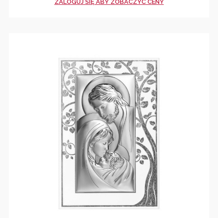
ZALOGUJ SIĘ ABY ZOBACZYĆ CENY