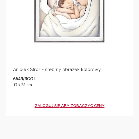
Aniołek Stróż - srebrny obrazek kolorowy
6649/3COL
17 x 23 cm
ZALOGUJ SIĘ ABY ZOBACZYĆ CENY