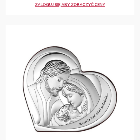
ZALOGUJ SIĘ ABY ZOBACZYĆ CENY