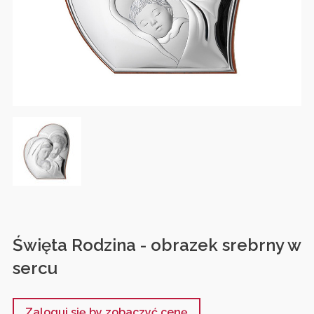
Święta Rodzina - obrazek srebrny w
sercu
Zaloguj się by zobaczyć cenę