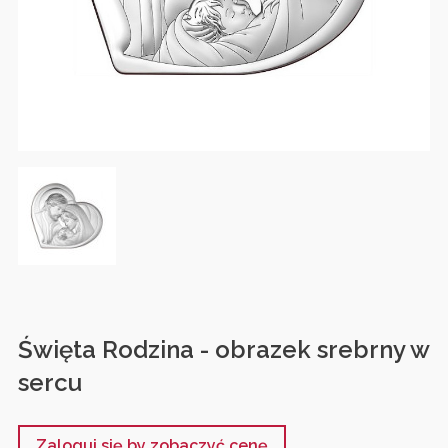
Święta Rodzina - obrazek srebrny w
sercu
Zaloguj się by zobaczyć cenę