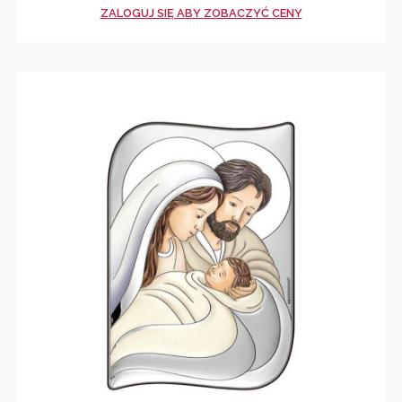
ZALOGUJ SIĘ ABY ZOBACZYĆ CENY