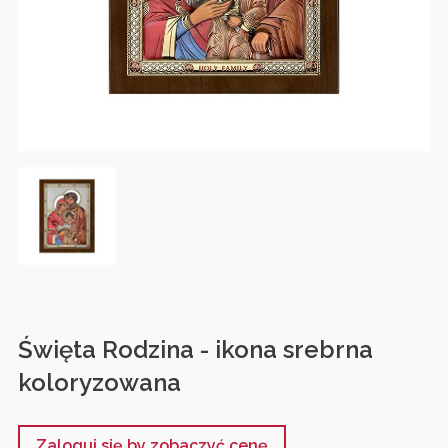
Święta Rodzina - ikona srebrna
koloryzowana
Zaloguj się by zobaczyć cenę