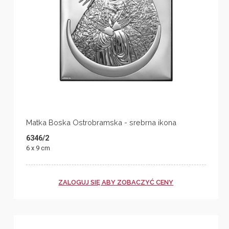
Matka Boska Ostrobramska - srebrna ikona
6346/2
6 x 9 cm
ZALOGUJ SIĘ ABY ZOBACZYĆ CENY