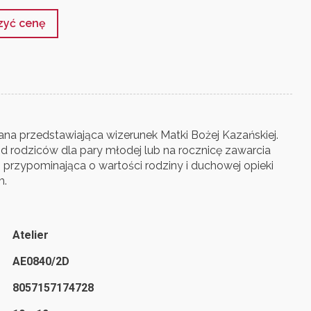
czyć cenę
ana przedstawiająca wizerunek Matki Bożej Kazańskiej.
d rodziców dla pary młodej lub na rocznicę zawarcia
przypominająca o wartości rodziny i duchowej opieki
m.
Atelier
AE0840/2D
8057157174728