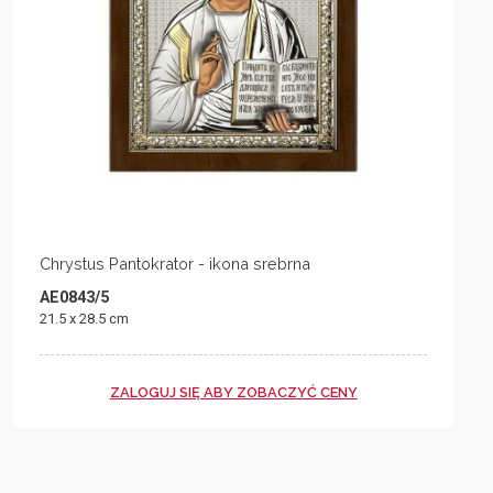
Chrystus Pantokrator - ikona srebrna
AE0843/5
21.5 x 28.5 cm
ZALOGUJ SIĘ ABY ZOBACZYĆ CENY