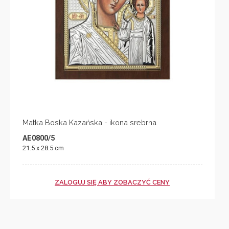
Matka Boska Kazańska - ikona srebrna
AE0800/5
21.5 x 28.5 cm
ZALOGUJ SIĘ ABY ZOBACZYĆ CENY