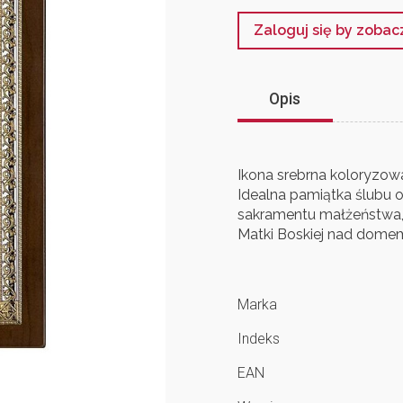
Zaloguj się by zoba
Opis
Ikona srebrna koloryzow
Idealna pamiątka ślubu o
sakramentu małżeństwa, 
Matki Boskiej nad dome
Marka
Indeks
EAN