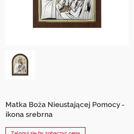
Matka Boża Nieustającej Pomocy -
ikona srebrna
Zaloguj się by zobaczyć cenę