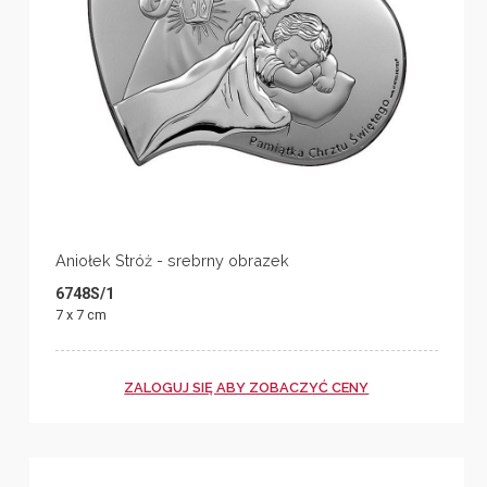
Aniołek Stróż - srebrny obrazek
6748S/1
7 x 7 cm
ZALOGUJ SIĘ ABY ZOBACZYĆ CENY