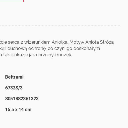
łcie serca z wizerunkiem Aniołka. Motyw Anioła Stróża
ekę i duchową ochronę, co czyni go doskonałym
takie okazje jak chrzciny i roczek.
Beltrami
6732S/3
8051882361323
15.5 x 14 cm