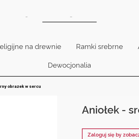
religijne na drewnie
Ramki srebrne
Dewocjonalia
brny obrazek w sercu
Aniołek - s
Zaloguj się by zoba