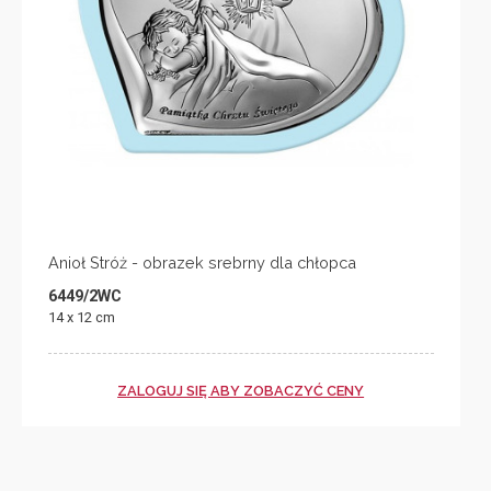
Anioł Stróż - obrazek srebrny dla chłopca
6449/2WC
14 x 12 cm
ZALOGUJ SIĘ ABY ZOBACZYĆ CENY