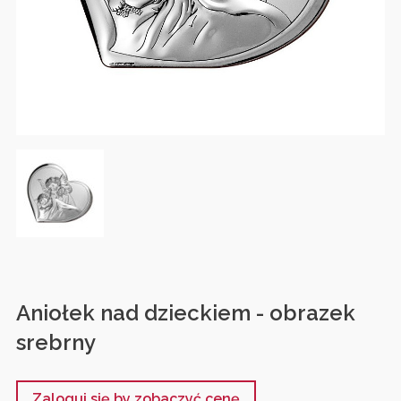
Aniołek nad dzieckiem - obrazek
srebrny
Zaloguj się by zobaczyć cenę