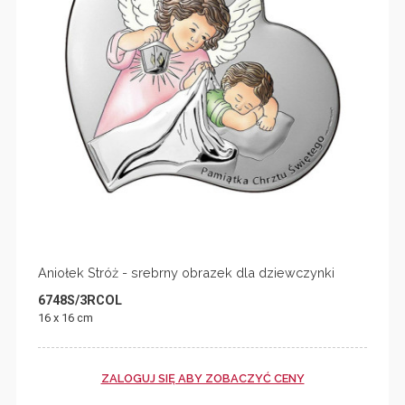
Aniołek Stróż - srebrny obrazek dla dziewczynki
6748S/3RCOL
16 x 16 cm
ZALOGUJ SIĘ ABY ZOBACZYĆ CENY