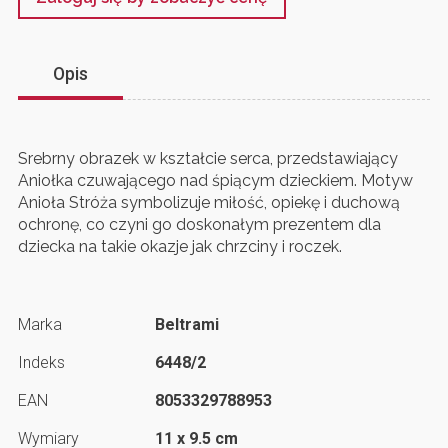
Opis
Srebrny obrazek w kształcie serca, przedstawiający
Aniołka czuwającego nad śpiącym dzieckiem. Motyw
Anioła Stróża symbolizuje miłość, opiekę i duchową
ochronę, co czyni go doskonałym prezentem dla
dziecka na takie okazje jak chrzciny i roczek.
Marka
Beltrami
Indeks
6448/2
EAN
8053329788953
Wymiary
11 x 9.5 cm