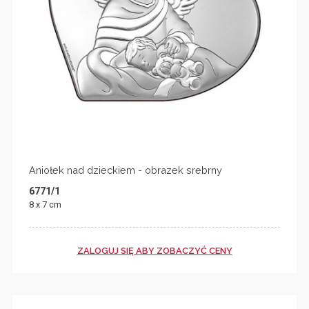
Aniołek nad dzieckiem - obrazek srebrny
6771/1
8 x 7 cm
ZALOGUJ SIĘ ABY ZOBACZYĆ CENY