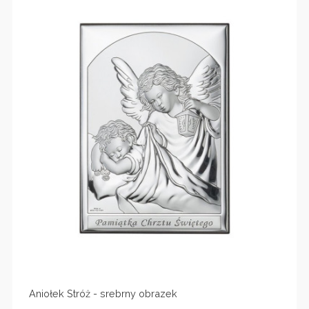
Aniołek Stróż - srebrny obrazek