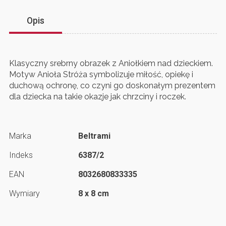
Opis
Klasyczny srebrny obrazek z Aniołkiem nad dzieckiem.
Motyw Anioła Stróża symbolizuje miłość, opiekę i
duchową ochronę, co czyni go doskonałym prezentem
dla dziecka na takie okazje jak chrzciny i roczek.
Marka
Beltrami
Indeks
6387/2
EAN
8032680833335
Wymiary
8 x 8 cm