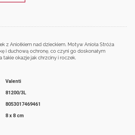
ek z Aniołkiem nad dzieckiem. Motyw Anioła Stróża
ekę i duchową ochronę, co czyni go doskonałym
takie okazje jak chrzciny i roczek.
Valenti
81200/3L
8053017469461
8 x 8 cm