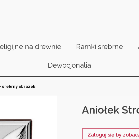
religijne na drewnie
Ramki srebrne
Dewocjonalia
 - srebrny obrazek
Aniołek Str
Zaloguj się by zoba