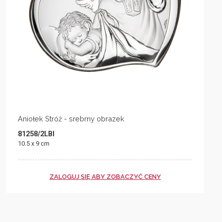
Aniołek Stróż - srebrny obrazek
81258/2LBI
10.5 x 9 cm
ZALOGUJ SIĘ ABY ZOBACZYĆ CENY