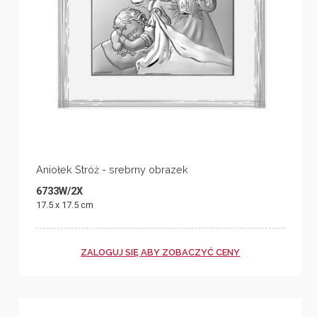
Aniołek Stróż - srebrny obrazek
6733W/2X
17.5 x 17.5 cm
ZALOGUJ SIĘ ABY ZOBACZYĆ CENY