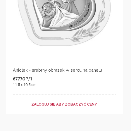
Aniołek - srebrny obrazek w sercu na panelu
6777OP/1
11.5 x 10.5 cm
ZALOGUJ SIĘ ABY ZOBACZYĆ CENY