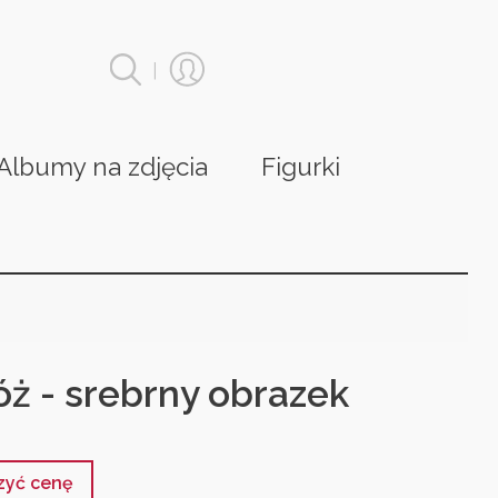
|
Albumy na zdjęcia
Figurki
óż - srebrny obrazek
czyć cenę