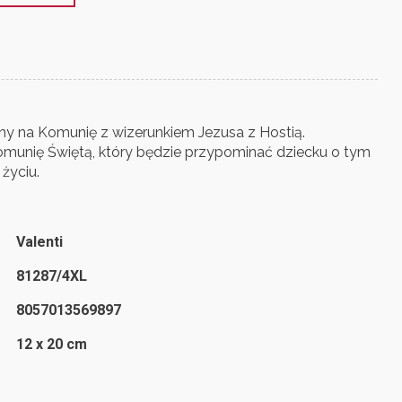
ny na Komunię z wizerunkiem Jezusa z Hostią.
munię Świętą, który będzie przypominać dziecku o tym
życiu.
Valenti
81287/4XL
8057013569897
12 x 20 cm