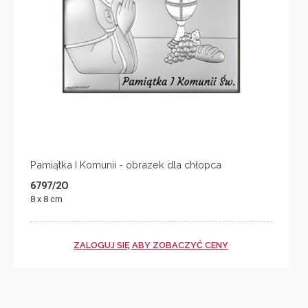
Pamiątka I Komunii - obrazek dla chłopca
6797/2O
8 x 8 cm
ZALOGUJ SIĘ ABY ZOBACZYĆ CENY