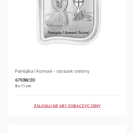
Pamiątka I Komunii - obrazek srebrny
6793W/2O
8 x 11 cm
ZALOGUJ SIĘ ABY ZOBACZYĆ CENY