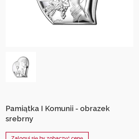
Pamiątka I Komunii - obrazek
srebrny
Zaloguj się by zobaczyć cenę