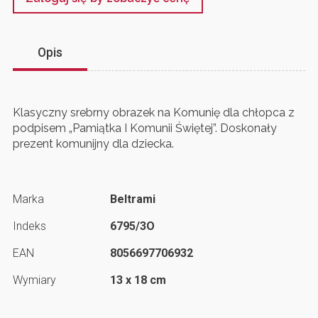
Opis
Klasyczny srebrny obrazek na Komunię dla chłopca z
podpisem „Pamiątka I Komunii Świętej”. Doskonały
prezent komunijny dla dziecka.
Marka
Beltrami
Indeks
6795/3O
EAN
8056697706932
Wymiary
13 x 18 cm