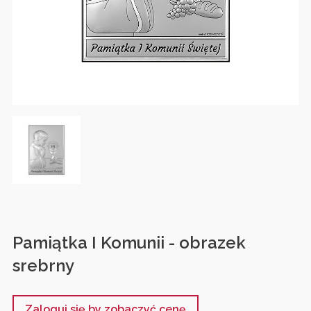
Pamiątka I Komunii - obrazek
srebrny
Zaloguj się by zobaczyć cenę