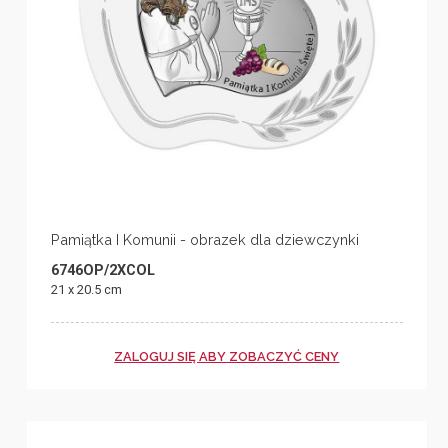
Pamiątka I Komunii - obrazek dla dziewczynki
6746OP/2XCOL
21 x 20.5 cm
ZALOGUJ SIĘ ABY ZOBACZYĆ CENY