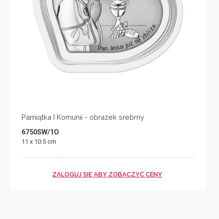
Pamiątka I Komunii - obrazek srebrny
6750SW/1O
11 x 10.5 cm
ZALOGUJ SIĘ ABY ZOBACZYĆ CENY