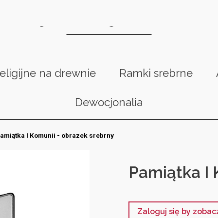
religijne na drewnie
Ramki srebrne
Dewocjonalia
amiątka I Komunii - obrazek srebrny
Pamiątka I 
Zaloguj się by zoba