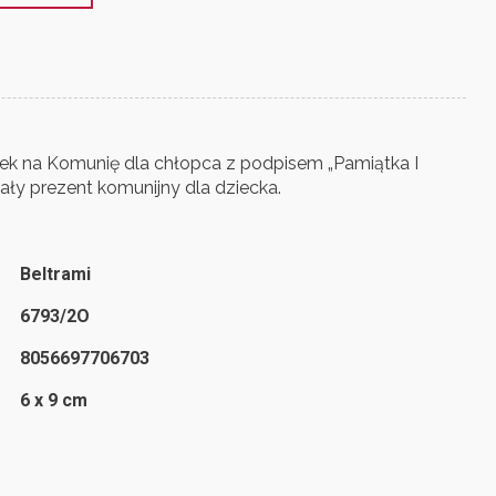
ek na Komunię dla chłopca z podpisem „Pamiątka I
ały prezent komunijny dla dziecka.
Beltrami
6793/2O
8056697706703
6 x 9 cm