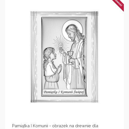
Pamiątka I Komunii - obrazek na drewnie dla