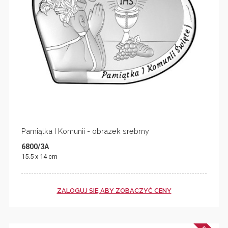
Pamiątka I Komunii - obrazek srebrny
6800/3A
15.5 x 14 cm
ZALOGUJ SIĘ ABY ZOBACZYĆ CENY
N