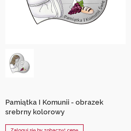
Pamiątka I Komunii - obrazek
srebrny kolorowy
Zaloguj się by zobaczyć cenę