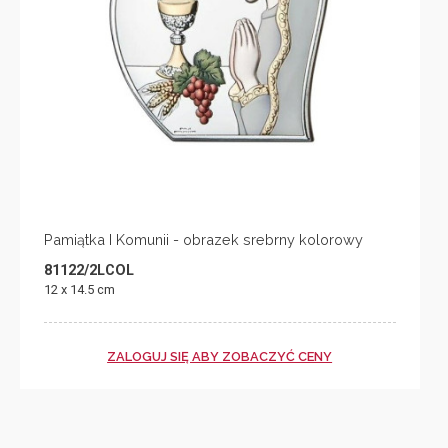
Pamiątka I Komunii - obrazek srebrny kolorowy
81122/2LCOL
12 x 14.5 cm
ZALOGUJ SIĘ ABY ZOBACZYĆ CENY