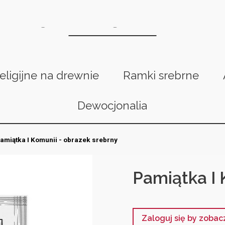
religijne na drewnie
Ramki srebrne
Dewocjonalia
amiątka I Komunii - obrazek srebrny
Pamiątka I 
Zaloguj się by zoba