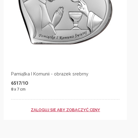
Pamiątka I Komunii - obrazek srebrny
6517/1O
8 x 7 cm
ZALOGUJ SIĘ ABY ZOBACZYĆ CENY