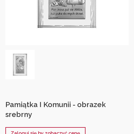
Pamiątka I Komunii - obrazek
srebrny
Zaloguj się by zobaczyć cenę