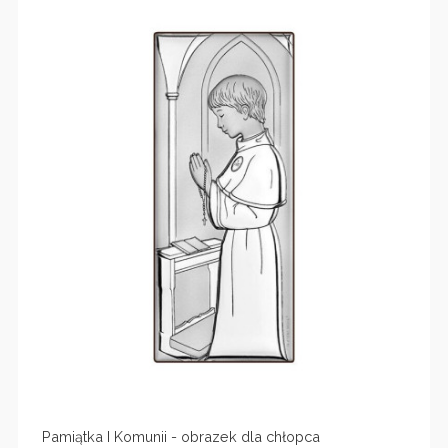
Pamiątka I Komunii - obrazek dla chłopca