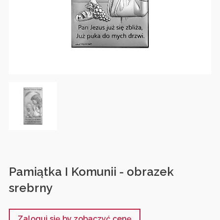
Pamiątka I Komunii - obrazek
srebrny
Zaloguj się by zobaczyć cenę