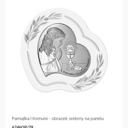
Pamiątka I Komunii - obrazek srebrny na panelu
6746OP/2X