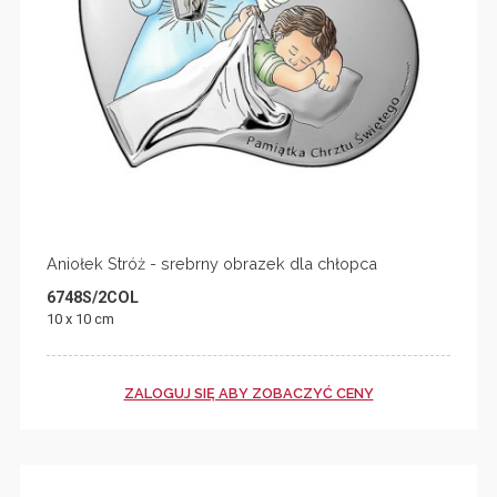
Aniołek Stróż - srebrny obrazek dla chłopca
6748S/2COL
10 x 10 cm
ZALOGUJ SIĘ ABY ZOBACZYĆ CENY