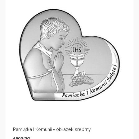
Pamiątka I Komunii - obrazek srebrny