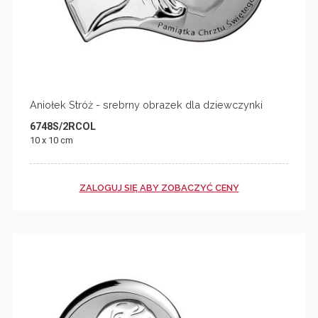
Aniołek Stróż - srebrny obrazek dla dziewczynki
6748S/2RCOL
10 x 10 cm
ZALOGUJ SIĘ ABY ZOBACZYĆ CENY