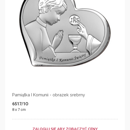
Pamiątka I Komunii - obrazek srebrny
6517/1O
8 x 7 cm
ZALOGUJ SIĘ ABY ZOBACZYĆ CENY