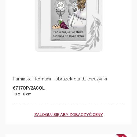
Pamiątka I Komunii - obrazek dla dziewczynki
6717OP/2ACOL
13 x 18 cm
ZALOGUJ SIĘ ABY ZOBACZYĆ CENY
N