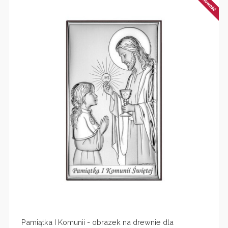
Pamiątka I Komunii - obrazek na drewnie dla