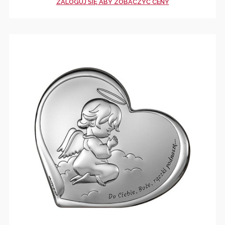
ZALOGUJ SIĘ ABY ZOBACZYĆ CENY