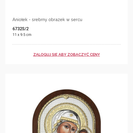
Aniołek - srebrny obrazek w sercu
6732S/2
11 x 9.5 cm
ZALOGUJ SIĘ ABY ZOBACZYĆ CENY