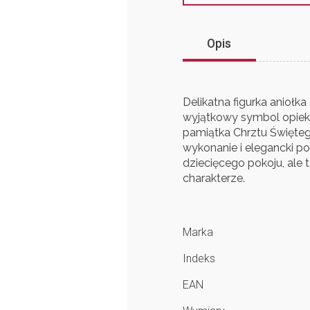
Opis
Delikatna figurka aniołk
wyjątkowy symbol opieki
pamiątka Chrztu Świętego
wykonanie i elegancki po
dziecięcego pokoju, al
charakterze.
Marka
Indeks
EAN