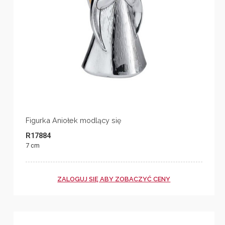
Figurka Aniołek modlący się
R17884
7 cm
ZALOGUJ SIĘ ABY ZOBACZYĆ CENY