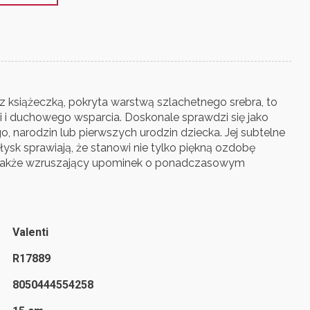
a z książeczką, pokryta warstwą szlachetnego srebra, to
 i duchowego wsparcia. Doskonale sprawdzi się jako
, narodzin lub pierwszych urodzin dziecka. Jej subtelne
łysk sprawiają, że stanowi nie tylko piękną ozdobę
e także wzruszający upominek o ponadczasowym
Valenti
R17889
8050444554258